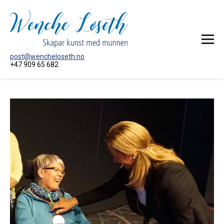
post@wencheloseth.no
+47 909 65 682
HEIM
MÅLERI
AKTUELT
OM KUNSTNAREN
KONTAKT MEG