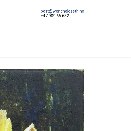
post@wencheloseth.no
+47 909 65 682