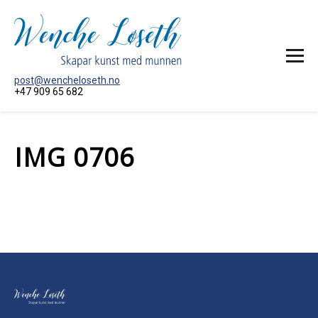
post@wencheloseth.no
+47 909 65 682
HEIM
IMG 0706
MÅLERI
AKTUELT
OM KUNSTNAREN
KONTAKT MEG