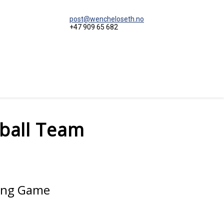
post@wencheloseth.no
+47 909 65 682
ball Team
ying Game