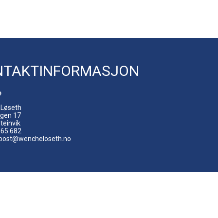
NTAKTINFORMASJON
e
Løseth
gen 17
teinvik
9 65 682
: post@wencheloseth.no