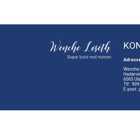
KO
Adress
Wenche 
Hadarve
6065 Uls
Tlf.: 90
E-post.