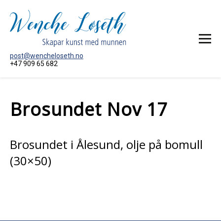
post@wencheloseth.no
+47 909 65 682
HEIM
Brosundet Nov 17
MÅLERI
AKTUELT
OM KUNSTNAREN
Brosundet i Ålesund, olje på bomull
KONTAKT MEG
(30×50)