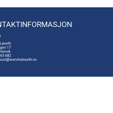
NTAKTINFORMASJON
e
Løseth
gen 17
teinvik
9 65 682
: post@wencheloseth.no