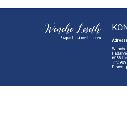
KO
Adress
Wenche 
Hadarve
6065 Uls
Tlf.: 90
E-post.