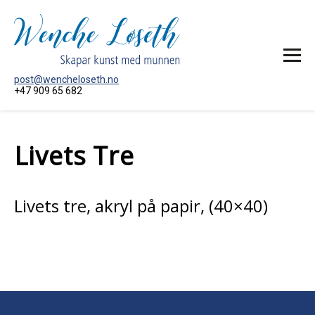
post@wencheloseth.no
+47 909 65 682
HEIM
Livets Tre
MÅLERI
AKTUELT
OM KUNSTNAREN
Livets tre, akryl på papir, (40×40)
KONTAKT MEG