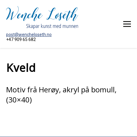
post@wencheloseth.no
+47 909 65 682
HEIM
Kveld
MÅLERI
AKTUELT
OM KUNSTNAREN
Motiv frå Herøy, akryl på bomull,
KONTAKT MEG
(30×40)