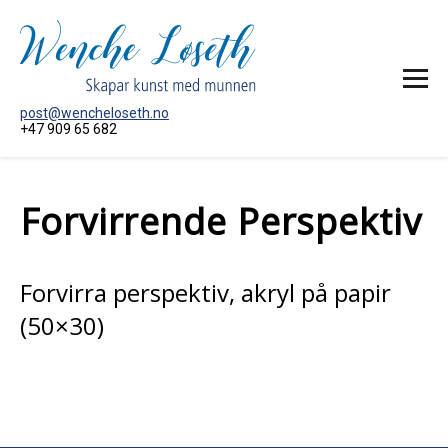
post@wencheloseth.no
+47 909 65 682
HEIM
Forvirrende Perspektiv
MÅLERI
AKTUELT
OM KUNSTNAREN
Forvirra perspektiv, akryl på papir
KONTAKT MEG
(50×30)