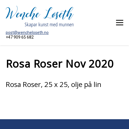
post@wencheloseth.no
+47 909 65 682
HEIM
Rosa Roser Nov 2020
MÅLERI
AKTUELT
OM KUNSTNAREN
Rosa Roser, 25 x 25, olje på lin
KONTAKT MEG