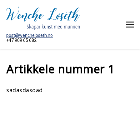
post@wencheloseth.no
+47 909 65 682
HEIM
Artikkele nummer 1
MÅLERI
AKTUELT
OM KUNSTNAREN
sadasdasdad
KONTAKT MEG